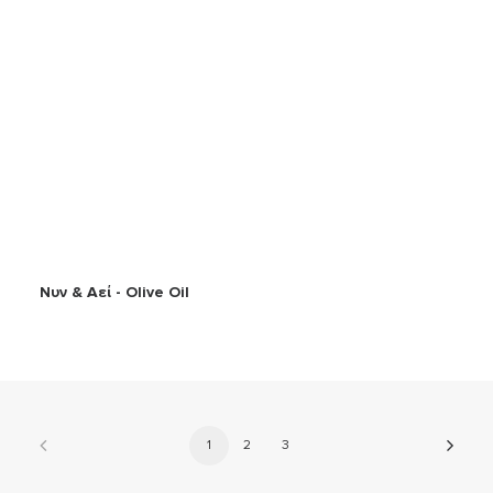
Νυν & Αεί - Olive Oil
1
2
3