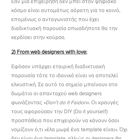
Εάν μία επιχείρηση δεν μπει στον ψηφιακό
κόσμο είναι αυτομάτως αόρατη για το κοινό,
επομένως ο ανταγωνιστής που έχει
διαδικτυακή παρουσία οπωσδήποτε θα την
κερδίσει στην κούρσα.
2) From web designers with love:
Εφόσον υπάρχει εταιρική διαδικτυακή
παρουσία τότε το ιδανικό είναι να αποτελεί
ελκυστική. Σε αυτό το σημείο μπαίνουν στο
δωμάτιο οι απανταχού web designers
φωνάζοντας
«
Don’
t
do
it
Faidon».
Οι κραυγές
τους αφορούσαν την DIY (Do it yourself)
προσπάθεια που επιχειρούν να κάνουν όσοι
νομίζουν ό,τι «έλα μωρέ ένα template είναι». Όχι
δεν είναι ένα template, αλλιώς οι designers θα