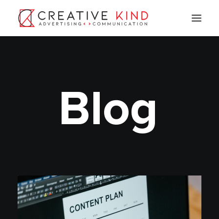
B
l
o
g